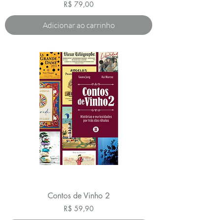
Preço
R$ 79,00
Adicionar ao carrinho
Contos de Vinho 2
Preço
R$ 59,90