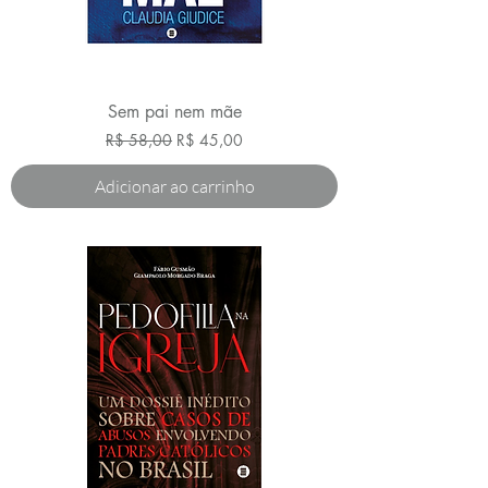
Sem pai nem mãe
Preço normal
Preço promocional
R$ 58,00
R$ 45,00
Adicionar ao carrinho