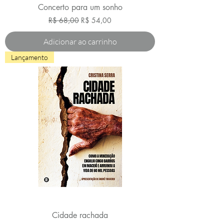
Concerto para um sonho
Preço normal
Preço promocional
R$ 68,00
R$ 54,00
Adicionar ao carrinho
Lançamento
Cidade rachada