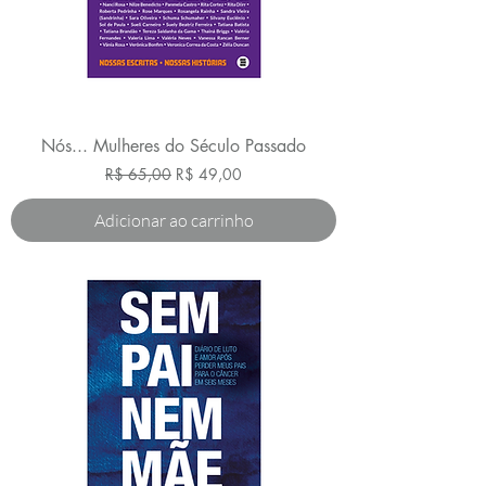
Nós... Mulheres do Século Passado
Preço normal
Preço promocional
R$ 65,00
R$ 49,00
Adicionar ao carrinho