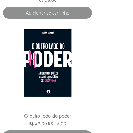
R$ 58,00
Adicionar ao carrinho
O outro lado do poder
Preço normal
Preço promocional
R$ 49,00
R$ 35,00