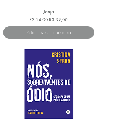
Janja
Preço normal
Preço promocional
R$ 54,00
R$ 39,00
Adicionar ao carrinho