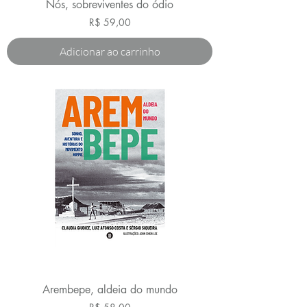
Nós, sobreviventes do ódio
Preço
R$ 59,00
Adicionar ao carrinho
Arembepe, aldeia do mundo
Preço