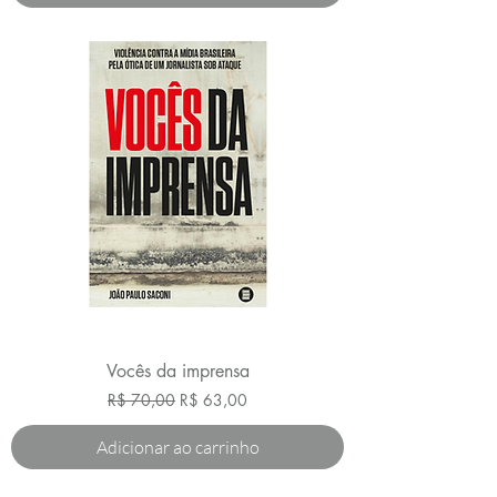
Vocês da imprensa
Preço normal
Preço promocional
R$ 70,00
R$ 63,00
Adicionar ao carrinho