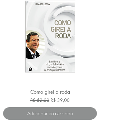
Como girei a roda
Preço normal
Preço promocional
R$ 52,00
R$ 39,00
Adicionar ao carrinho