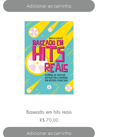
Adicionar ao carrinho
Baseado em hits reais
Preço
R$ 70,00
Adicionar ao carrinho