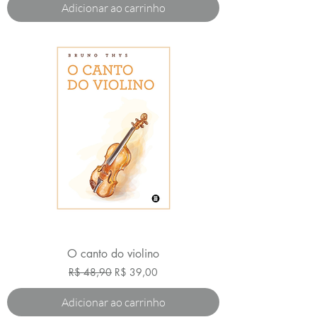
Adicionar ao carrinho
O canto do violino
Preço normal
Preço promocional
R$ 48,90
R$ 39,00
Adicionar ao carrinho