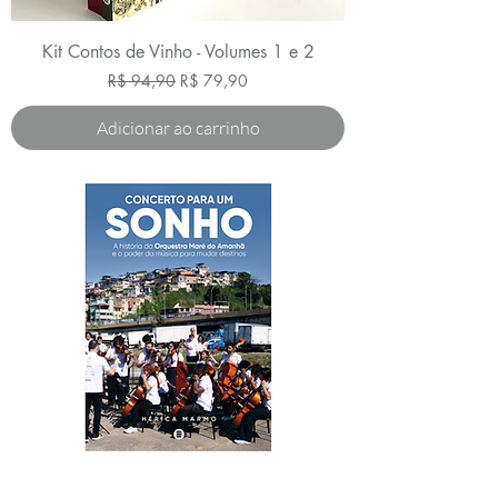
Kit Contos de Vinho - Volumes 1 e 2
Preço normal
Preço promocional
R$ 94,90
R$ 79,90
Adicionar ao carrinho