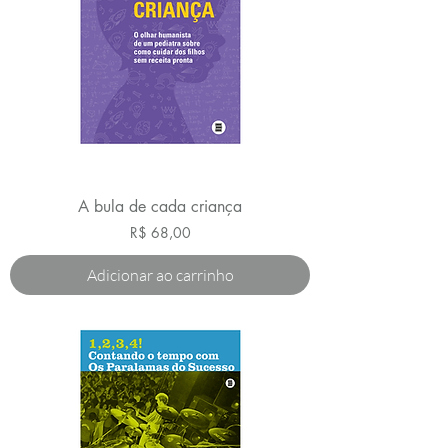
A bula de cada criança
Preço
R$ 68,00
Adicionar ao carrinho