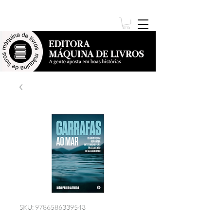
SKU: 9786586339543