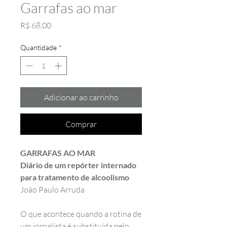
Garrafas ao mar
Preço
R$ 68,00
Quantidade
*
Adicionar ao carrinho
Comprar
GARRAFAS AO MAR
Diário de um repórter internado
para tratamento de alcoolismo
João Paulo Arruda
O que acontece quando a rotina de
um jornalista é substituída pelo