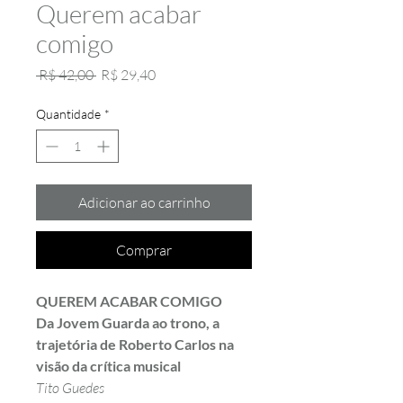
Querem acabar
comigo
Preço
Preço
 R$ 42,00 
R$ 29,40
normal
promocional
Quantidade
*
Adicionar ao carrinho
Comprar
QUEREM ACABAR COMIGO
Da Jovem Guarda ao trono, a
trajetória de Roberto Carlos na
visão da crítica musical
Tito Guedes