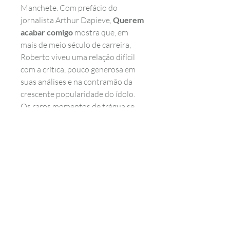
Manchete. Com prefácio do
jornalista Arthur Dapieve,
Querem
acabar comigo
mostra que, em
mais de meio século de carreira,
Roberto viveu uma relação difícil
com a crítica, pouco generosa em
suas análises e na contramão da
crescente popularidade do ídolo.
Os raros momentos de trégua se
deram apenas quando medalhões
da MPB abraçaram o cantor: na
Tropicália, com Caetano Veloso à
frente; com Nara Leão gravando
um LP todo dedicado à obra do Rei
no fim dos anos 70; ou quando
Maria Bethânia fez um elogiado
tributo ao cantor.